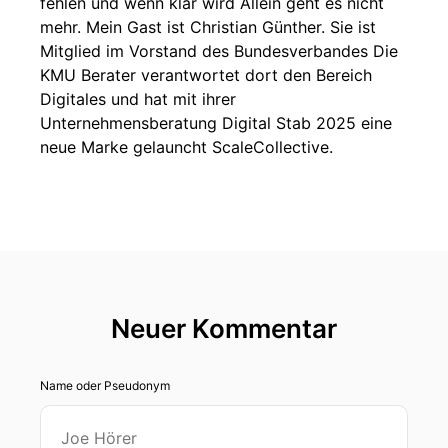
fehlen und wenn klar wird Allein geht es nicht
mehr. Mein Gast ist Christian Günther. Sie ist
Mitglied im Vorstand des Bundesverbandes Die
KMU Berater verantwortet dort den Bereich
Digitales und hat mit ihrer
Unternehmensberatung Digital Stab 2025 eine
neue Marke gelauncht ScaleCollective.
Timo Wir sprechen darüber, warum
Kooperationen für KMU zum entscheidenden
Wachstumstreiber werden, weshalb viele
Partnerschaften scheitern, bevor sie richtig
starten und wie man in wenigen Monaten von
der Idee zu einem unterschriebenen LOI kommt.
Neuer Kommentar
Eine Folge für alle, die Wachstum neu denken
wollen Strategisch, kooperativ und umsetzbar.
Name oder Pseudonym
Herzlich willkommen zum KMU Berater Podcast
Praxiswissen für den Mittelstand. Hier sprechen